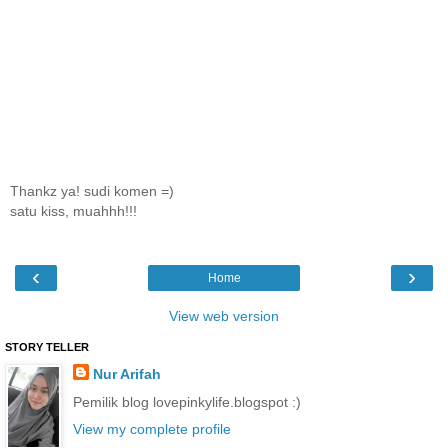
Thankz ya! sudi komen =)
satu kiss, muahhh!!!
‹
›
Home
View web version
STORY TELLER
Nur Arifah
Pemilik blog lovepinkylife.blogspot :)
View my complete profile